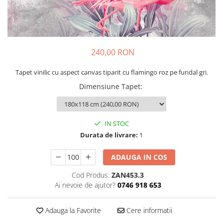
Sticker Harta Lumii
Stickere Cu Model Repetitiv
Stickere Perete Pentru Camera De
Zi
240,00 RON
Stickere Pentru Bucatarie
Tapet vinilic cu aspect canvas tiparit cu flamingo roz pe fundal gri.
Stickere pentru Usi
Dimensiune Tapet
:
Stickere pentru Scari
Stickere pentru Podea
Stickere Semnalistica
IN STOC
Durata de livrare:
1
Stickere Panou Poze
ADAUGA IN COS
Cod Produs:
ZAN453.3
Ai nevoie de ajutor?
0746 918 653
Adauga la Favorite
Cere informatii