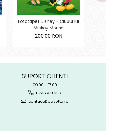
Fototapet Disney - Clubul lui
Fototapet Printes
Mickey Mouse
200,00 R
200,00 RON
SUPORT CLIENTI
09.00 - 17.00
0746 918 653
contact@eosette.ro