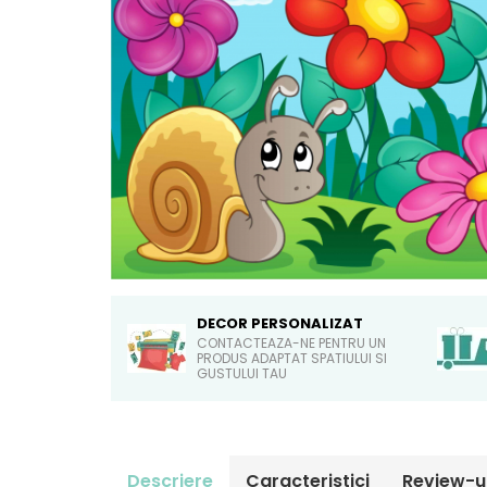
Sticker Harta Lumii
Stickere Cu Model Repetitiv
Stickere Perete Pentru Camera
De Zi
Stickere Pentru Bucatarie
Stickere pentru Usi
Stickere pentru Scari
Stickere pentru Podea
Stickere Semnalistica
Stickere Panou Poze
DECOR PERSONALIZAT
CONTACTEAZA-NE PENTRU UN
PRODUS ADAPTAT SPATIULUI SI
GUSTULUI TAU
Descriere
Caracteristici
Review-u