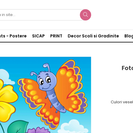
nts - Postere
SICAP
PRINT
Decor Scoli si Gradinite
Blo
Fot
Culori vese