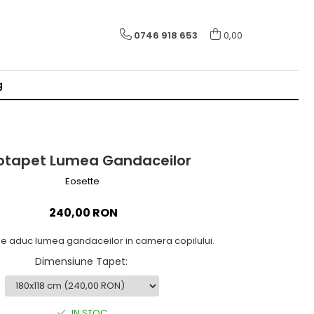
0746 918 653
0,00
g
otapet Lumea Gandaceilor
Eosette
240,00 RON
le aduc lumea gandaceilor in camera copilului.
Dimensiune Tapet
:
IN STOC