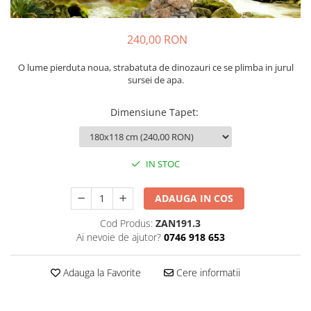
Sticker Harta Lumii
Stickere Cu Model Repetitiv
240,00 RON
Stickere Perete Pentru Camera De
Zi
O lume pierduta noua, strabatuta de dinozauri ce se plimba in jurul
sursei de apa.
Stickere Pentru Bucatarie
Stickere pentru Usi
Dimensiune Tapet
:
Stickere pentru Scari
Stickere pentru Podea
IN STOC
Stickere Semnalistica
Stickere Panou Poze
ADAUGA IN COS
Cod Produs:
ZAN191.3
Ai nevoie de ajutor?
0746 918 653
Adauga la Favorite
Cere informatii