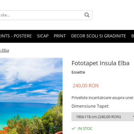
RINTS - POSTERE
SICAP
PRINT
DECOR SCOLI SI GRADINITE
 Elba
Fototapet Insula Elba
Eosette
240,00 RON
Priveliste incantatoare asupra unei 
Dimensiune Tapet
:
IN STOC