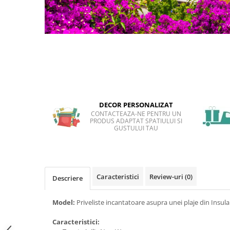
Sticker Harta Lumii
Stickere Cu Model Repetitiv
Stickere Perete Pentru Camera De
Zi
Stickere Pentru Bucatarie
Stickere pentru Usi
Stickere pentru Scari
DECOR PERSONALIZAT
Stickere pentru Podea
CONTACTEAZA-NE PENTRU UN
PRODUS ADAPTAT SPATIULUI SI
Stickere Semnalistica
GUSTULUI TAU
Stickere Panou Poze
Caracteristici
Review-uri
(0)
Descriere
Model:
Priveliste incantatoare asupra unei plaje din Insula
Caracteristici: