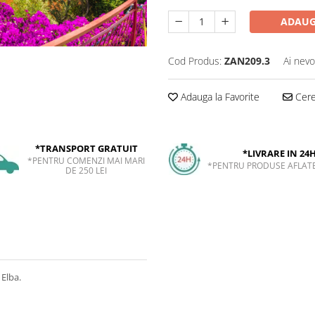
ADAUG
Cod Produs:
ZAN209.3
Ai nevo
Adauga la Favorite
Cere 
*TRANSPORT GRATUIT
*LIVRARE IN 24
*PENTRU COMENZI MAI MARI
*PENTRU PRODUSE AFLATE
DE 250 LEI
 Elba.