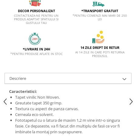
*TRANSPORT GRATUIT
DECOR PERSONALIZAT
*PENTRU COMENZI MAI MARI DE 250
CONTACTEAZA-NE PENTRU UN
LEI
PRODUS ADAPTAT SPATIULUI SI
GUSTULUI TAU
14 ZILE DREPT DE RETUR
*LIVRARE IN 24H
AI 14 ZILE IN CARE POTI RETURNA
*PENTRU PRODUSE AFLATE IN STOC
PRODUSUL
Descriere
Caracteristici:
Tapet vinilic Non Woven.
Greutate tapet 350 gr/mp.
Textura cu aspect de panza canvas.
Cerneala eco-solvent.
Fototapetul cu o latura de maxim 1,2 m vine intr-o singura
fasie. Ce depaseste, va fi facut din multiplu de fasii ce vor fi
imbinate la montaj prin suprapunere.