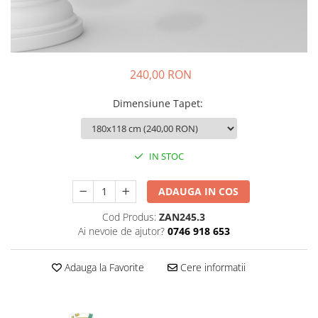
Sticker Harta Lumii
Stickere Cu Model Repetitiv
Stickere Perete Pentru Camera De
Zi
240,00 RON
Stickere Pentru Bucatarie
Dimensiune Tapet
:
Stickere pentru Usi
Stickere pentru Scari
Stickere pentru Podea
IN STOC
Stickere Semnalistica
ADAUGA IN COS
Stickere Panou Poze
Cod Produs:
ZAN245.3
Ai nevoie de ajutor?
0746 918 653
Adauga la Favorite
Cere informatii