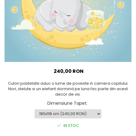
Sticker Harta Lumii
Stickere Cu Model Repetitiv
Stickere Perete Pentru Camera
De Zi
Stickere Pentru Bucatarie
Stickere pentru Usi
Stickere pentru Scari
Stickere pentru Podea
240,00 RON
Stickere Semnalistica
Culori pastelate aduc o lume de poveste in camera copilului.
Stickere Panou Poze
Nori, stelute si un elefant dormind pe luna fac parte din acest
decor de vis.
Dimensiune Tapet
:
IN STOC