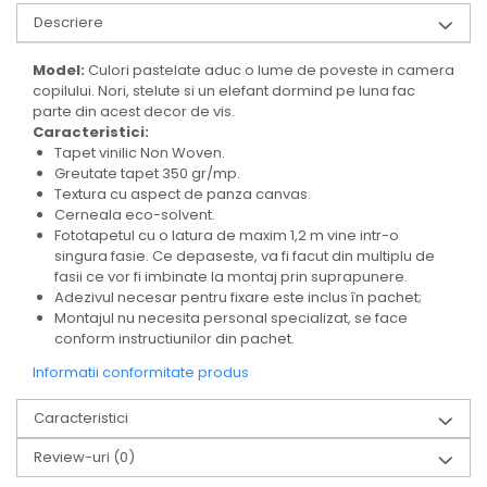
Descriere
Model:
Culori pastelate aduc o lume de poveste in camera
copilului. Nori, stelute si un elefant dormind pe luna fac
parte din acest decor de vis.
Caracteristici:
Tapet vinilic Non Woven.
Greutate tapet 350 gr/mp.
Textura cu aspect de panza canvas.
Cerneala eco-solvent.
Fototapetul cu o latura de maxim 1,2 m vine intr-o
singura fasie. Ce depaseste, va fi facut din multiplu de
fasii ce vor fi imbinate la montaj prin suprapunere.
Adezivul necesar pentru fixare este inclus în pachet;
Montajul nu necesita personal specializat, se face
conform instructiunilor din pachet.
Informatii conformitate produs
Caracteristici
Review-uri
(0)