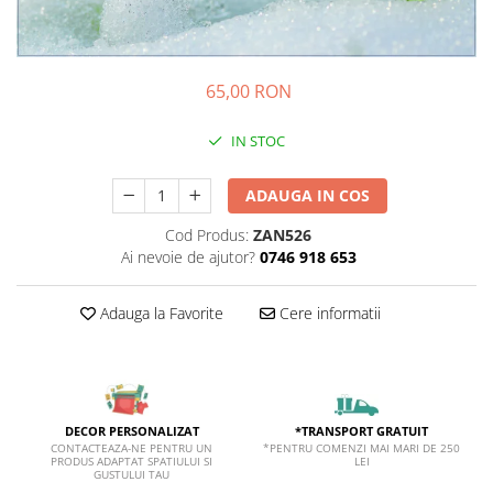
Sticker Harta Lumii
Stickere Cu Model Repetitiv
Stickere Perete Pentru Camera De
65,00 RON
Zi
Stickere Pentru Bucatarie
IN STOC
Stickere pentru Usi
ADAUGA IN COS
Stickere pentru Scari
Stickere pentru Podea
Cod Produs:
ZAN526
Ai nevoie de ajutor?
0746 918 653
Stickere Semnalistica
Stickere Panou Poze
Adauga la Favorite
Cere informatii
*TRANSPORT GRATUIT
DECOR PERSONALIZAT
*PENTRU COMENZI MAI MARI DE 250
CONTACTEAZA-NE PENTRU UN
LEI
PRODUS ADAPTAT SPATIULUI SI
GUSTULUI TAU