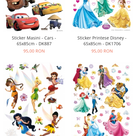
Sticker Harta Lumii
Stickere Cu Model Repetitiv
Stickere Perete Pentru Camera De
Zi
Stickere Pentru Bucatarie
Sticker Masini - Cars -
Sticker Printese Disney -
65x85cm - DK887
65x85cm - DK1706
Stickere pentru Usi
95,00 RON
95,00 RON
Stickere pentru Scari
Stickere pentru Podea
Stickere Semnalistica
Stickere Panou Poze