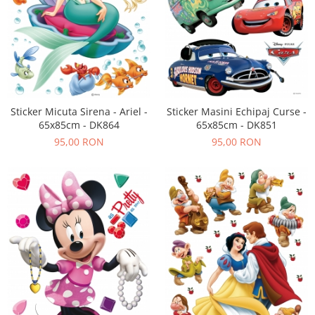
Sticker Micuta Sirena - Ariel -
Sticker Masini Echipaj Curse -
65x85cm - DK864
65x85cm - DK851
95,00 RON
95,00 RON