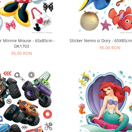
 Minnie Mouse - 65x85cm -
Sticker Nemo si Do
DK1703
95,00 RON
95,00 RON