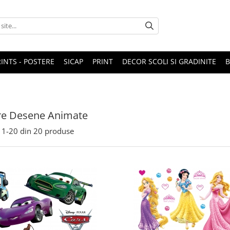
RINTS - POSTERE
SICAP
PRINT
DECOR SCOLI SI GRADINITE
re Desene Animate
1-
20
din
20
produse