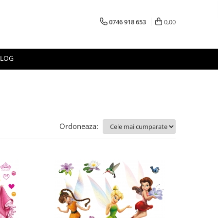
0746 918 653
0,00
BLOG
Ordoneaza: