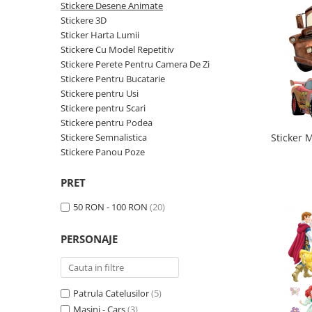
Sticker Harta Lumii
Stickere Desene Animate
Stickere 3D
Stickere Cu Model Repetitiv
Sticker Harta Lumii
Stickere Perete Pentru Camera De
Stickere Cu Model Repetitiv
Zi
Stickere Perete Pentru Camera De Zi
Stickere Pentru Bucatarie
Stickere Pentru Bucatarie
Stickere pentru Usi
Stickere pentru Usi
Stickere pentru Scari
Stickere pentru Podea
Stickere pentru Scari
Stickere Semnalistica
Sticker 
Stickere pentru Podea
Stickere Panou Poze
Stickere Semnalistica
PRET
Stickere Panou Poze
50 RON - 100 RON
(20)
PERSONAJE
Patrula Catelusilor
(5)
Masini - Cars
(3)