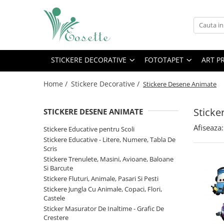
Stickere Decorative
Fototapet
Stickere Educative pentru Scoli
Fototapet Camere Copii
STICKERE DECORATIVE
FOTOTAPET
ART P
Stickere Educative - Litere,
Fototapet Design
Numere, Tabla De Scris
Home /
Stickere Decorative /
Stickere Desene Animate
Fototapet Floral
Stickere Trenulete, Masini,
Fototapet Natura
Avioane, Baloane Si Barcute
Sticke
STICKERE DESENE ANIMATE
Fototapet Urban
Stickere Fluturi, Animale, Pasari Si
Afiseaza:
Stickere Educative pentru Scoli
Pesti
Stickere Educative - Litere, Numere, Tabla De
Stickere Jungla Cu Animale, Copaci,
Scris
Flori, Castele
Stickere Trenulete, Masini, Avioane, Baloane
Si Barcute
Sticker Masurator De Inaltime -
Stickere Fluturi, Animale, Pasari Si Pesti
Grafic De Crestere
Stickere Jungla Cu Animale, Copaci, Flori,
Stickere Desene Animate
Castele
Sticker Masurator De Inaltime - Grafic De
Stickere 3D
Crestere