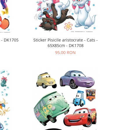
ry - 65X85cm - DK1705
Sticker Pisicile aristocrate - Cats -
65X85cm - DK1708
95,00 RON