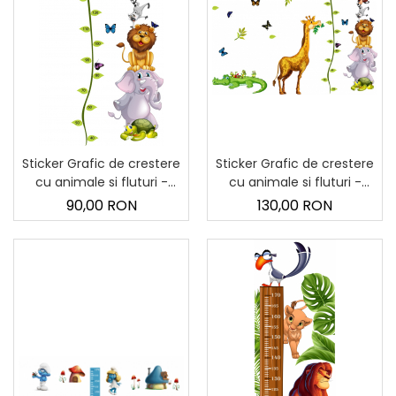
Sticker Harta Lumii
Stickere Cu Model Repetitiv
Stickere Perete Pentru Camera
De Zi
Stickere Pentru Bucatarie
Stickere pentru Usi
Stickere pentru Scari
Sticker Grafic de crestere
Sticker Grafic de crestere
cu animale si fluturi -
cu animale si fluturi -
Stickere pentru Podea
masurator inaltime -
250x170 cm
90,00 RON
130,00 RON
Stickere Semnalistica
90x170 cm
Stickere Panou Poze