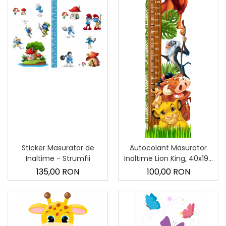
Sticker Masurator de
Autocolant Masurator
Inaltime - Strumfii
Inaltime Lion King, 40x190
cm
135,00 RON
100,00 RON