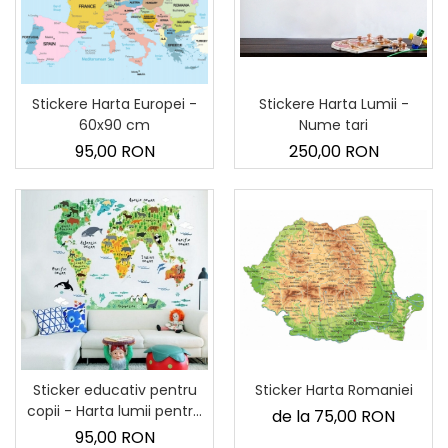
Sticker Harta Lumii
Stickere Cu Model Repetitiv
Stickere Perete Pentru Camera
De Zi
Stickere Harta Lumii -
Stickere Harta Europei -
Stickere Pentru Bucatarie
Nume tari
60x90 cm
250,00 RON
95,00 RON
Stickere pentru Usi
Stickere pentru Scari
Stickere pentru Podea
Stickere Semnalistica
Stickere Panou Poze
Sticker Harta Romaniei
Sticker educativ pentru
copii - Harta lumii pentru
de la 75,00 RON
copii
95,00 RON