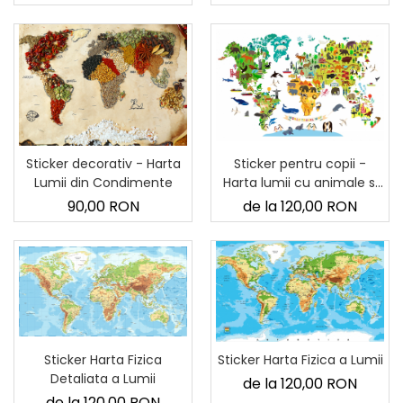
Sticker decorativ - Harta
Sticker pentru copii -
Lumii din Condimente
Harta lumii cu animale si
monumente
90,00 RON
de la 120,00 RON
Sticker Harta Fizica
Sticker Harta Fizica a Lumii
Detaliata a Lumii
de la 120,00 RON
de la 120,00 RON