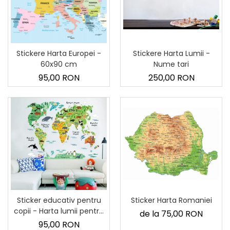
Sticker Harta Lumii
Stickere Cu Model Repetitiv
Stickere Perete Pentru Camera
De Zi
Stickere Harta Lumii -
Stickere Harta Europei -
Stickere Pentru Bucatarie
Nume tari
60x90 cm
250,00 RON
95,00 RON
Stickere pentru Usi
Stickere pentru Scari
Stickere pentru Podea
Stickere Semnalistica
Stickere Panou Poze
Sticker Harta Romaniei
Sticker educativ pentru
copii - Harta lumii pentru
de la 75,00 RON
copii
95,00 RON