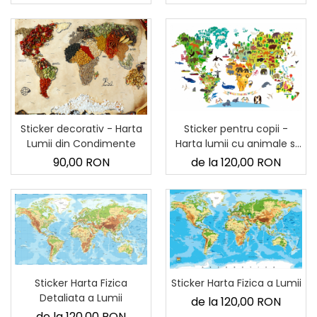
Sticker decorativ - Harta
Sticker pentru copii -
Lumii din Condimente
Harta lumii cu animale si
monumente
90,00 RON
de la 120,00 RON
Sticker Harta Fizica
Sticker Harta Fizica a Lumii
Detaliata a Lumii
de la 120,00 RON
de la 120,00 RON