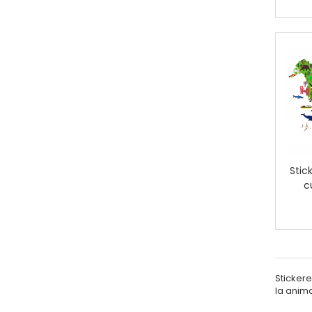
Stic
c
Stickere
la anima