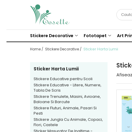
Stickere Decorative
Fototapet
Stickere Educative pentru Scoli
Fototapet Camere Copii
Stickere Decorative
Fototapet
Art Pri
Stickere Educative - Litere,
Fototapet Design
Numere, Tabla De Scris
Sticker Harta Lumii
Home /
Stickere Decorative /
Fototapet Floral
Stickere Trenulete, Masini,
Fototapet Natura
Avioane, Baloane Si Barcute
Stick
Fototapet Urban
Sticker Harta Lumii
Stickere Fluturi, Animale, Pasari
Afiseaz
Si Pesti
Stickere Educative pentru Scoli
Stickere Educative - Litere, Numere,
Stickere Jungla Cu Animale,
Tabla De Scris
Copaci, Flori, Castele
Stickere Trenulete, Masini, Avioane,
Sticker Masurator De Inaltime -
Baloane Si Barcute
Grafic De Crestere
Stickere Fluturi, Animale, Pasari Si
Pesti
Stickere Desene Animate
Stickere Jungla Cu Animale, Copaci,
Flori, Castele
Stickere 3D
Sticker Masurator De Inaltime -