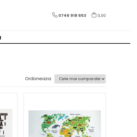
0746 918 653
0,00
g
Ordoneaza: