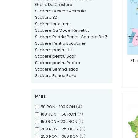
Sticker Harta Lumii
Grafic De Crestere
Stickere Desene Animate
Stickere Cu Model Repetitiv
Stickere 3D
Stickere Perete Pentru Camera
Sticker Harta Lumii
De Zi
Stickere Cu Model Repetitiv
Stickere Perete Pentru Camera De Zi
Stickere Pentru Bucatarie
Stickere Pentru Bucatarie
Stickere pentru Usi
Stickere pentru Usi
Stickere pentru Scari
Stickere pentru Scari
Sti
Stickere pentru Podea
Stickere pentru Podea
Stickere Semnalistica
Stickere Semnalistica
Stickere Panou Poze
Stickere Panou Poze
Pret
50 RON - 100 RON
(4)
100 RON - 150 RON
(7)
150 RON - 200 RON
(1)
200 RON - 250 RON
(3)
250 RON - 300 RON
(5)