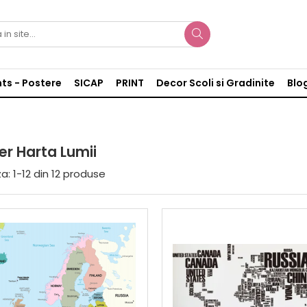
nts - Postere
SICAP
PRINT
Decor Scoli si Gradinite
Blo
er Harta Lumii
a:
1-
12
din
12
produse