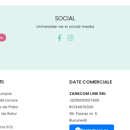
SOCIAL
Urmareste-ne in social media
TI
DATE COMERCIALE
umpar
ZANECOM LINE SRL
tii Livrare
J2015010937406
 de Plata
RO34970320
a de Retur
Str. Faurei, nr. 5
Bucuresti
rma SOL