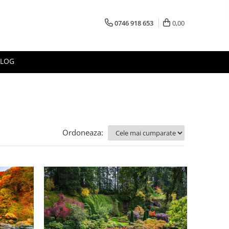
0746 918 653
0,00
BLOG
Ordoneaza: