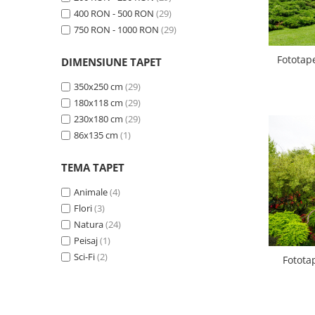
Sticker Harta Lumii
400 RON - 500 RON
(29)
Stickere Cu Model Repetitiv
750 RON - 1000 RON
(29)
Stickere Perete Pentru Camera De
Fototap
DIMENSIUNE TAPET
Zi
Stickere Pentru Bucatarie
350x250 cm
(29)
180x118 cm
(29)
Stickere pentru Usi
230x180 cm
(29)
Stickere pentru Scari
86x135 cm
(1)
Stickere pentru Podea
TEMA TAPET
Stickere Semnalistica
Animale
(4)
Stickere Panou Poze
Flori
(3)
Natura
(24)
Peisaj
(1)
Sci-Fi
(2)
Fotota