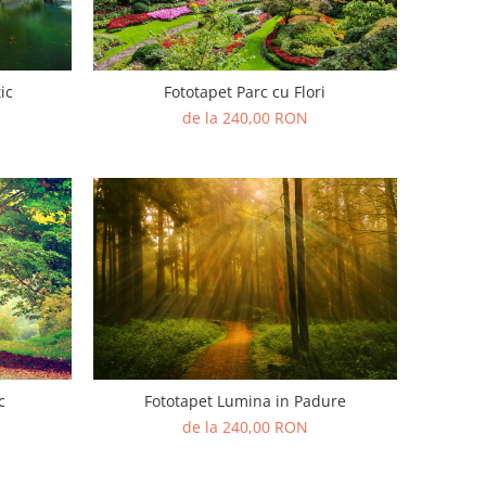
ic
Fototapet Parc cu Flori
de la 240,00 RON
c
Fototapet Lumina in Padure
de la 240,00 RON