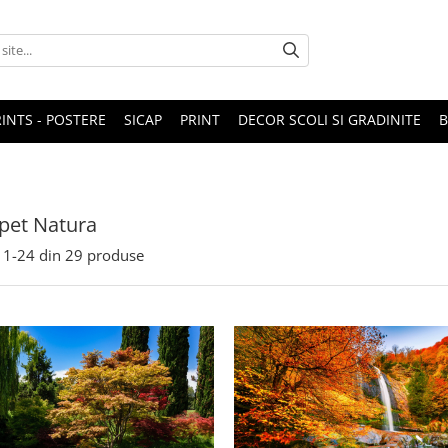
RINTS - POSTERE
SICAP
PRINT
DECOR SCOLI SI GRADINITE
pet Natura
1-
24
din
29
produse