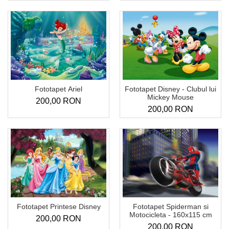
Sticker Harta Lumii
Stickere Cu Model Repetitiv
Stickere Perete Pentru Camera De
Zi
Stickere Pentru Bucatarie
Stickere pentru Usi
Fototapet Ariel
Fototapet Disney - Clubul lui
Stickere pentru Scari
Mickey Mouse
200,00 RON
200,00 RON
Stickere pentru Podea
Stickere Semnalistica
Stickere Panou Poze
Fototapet Printese Disney
Fototapet Spiderman si
Motocicleta - 160x115 cm
200,00 RON
200,00 RON